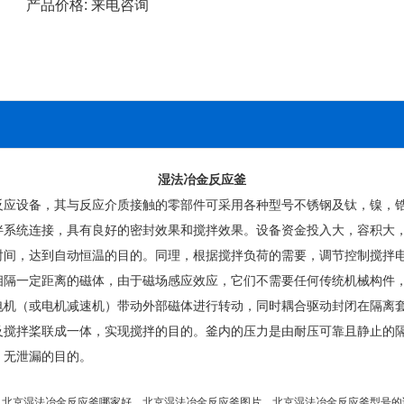
产品价格:
来电咨询
湿法冶金反应釜
设备，其与反应介质接触的零部件可采用各种型号不锈钢及钛，镍，锆
拌系统连接，具有良好的密封效果和搅拌效果。设备资金投入大，容积大
，达到自动恒温的目的。同理，根据搅拌负荷的需要，调节控制搅拌电
一定距离的磁体，由于磁场感应效应，它们不需要任何传统机械构件，
电机（或电机减速机）带动外部磁体进行转动，同时耦合驱动封闭在隔离
及搅拌桨联成一体，实现搅拌的目的。釜内的压力是由耐压可靠且静止的
、无泄漏的目的。
，北京湿法冶金反应釜哪家好，北京湿法冶金反应釜图片，北京湿法冶金反应釜型号的