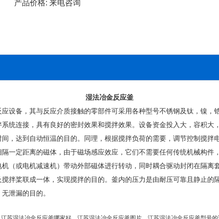
产品价格:
来电咨询
湿法冶金反应釜
设备，其与反应介质接触的零部件可采用各种型号不锈钢及钛，镍，锆
拌系统连接，具有良好的密封效果和搅拌效果。设备资金投入大，容积大
，达到自动恒温的目的。同理，根据搅拌负荷的需要，调节控制搅拌电
一定距离的磁体，由于磁场感应效应，它们不需要任何传统机械构件，
电机（或电机减速机）带动外部磁体进行转动，同时耦合驱动封闭在隔离
及搅拌桨联成一体，实现搅拌的目的。釜内的压力是由耐压可靠且静止的
、无泄漏的目的。
，江苏湿法冶金反应釜哪家好，江苏湿法冶金反应釜图片，江苏湿法冶金反应釜型号的