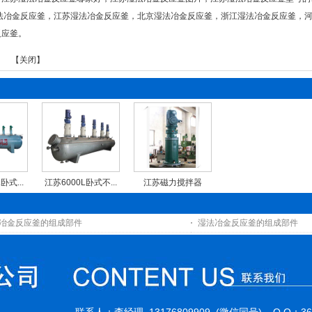
法冶金反应釜
，
江苏湿法冶金反应釜
，
北京湿法冶金反应釜
，
浙江湿法冶金反应釜
，
反应釜
。
】 【
关闭
】
卧式...
江苏6000L卧式不...
江苏磁力搅拌器
冶金反应釜的组成部件
湿法冶金反应釜的组成部件